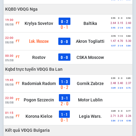
KQBD VĐQG Nga
0.95
0 : 0
0.94
19:30
0 - 2
Krylya Sovetov
Baltika
FT
2.64
3.15
2.60
08/08
0 - 1
0.95
2 1/4
0.92
-0.95
1-1.5
0.84
22:00
Lok. Moscow
0 - 0
Akron Togliatti
FT
1.47
4.70
5.30
08/08
-0.97
3 1/4
0.84
00:30
0 - 0
FT
Rostov
CSKA Moscow
09/08
Kqbd trực tuyến VĐQG Ba Lan
0.99
0 : 0
0.89
19:45
1 - 3
Radomiak Radom
Gornik Zabrze
FT
2.48
3.40
2.37
08/08
0 - 2
-0.89
2 3/4
0.75
3 - 1
22:30
Pogon Szczecin
Motor Lublin
FT
2 - 0
08/08
-0.89
0 : 0
0.77
01:15
1 - 1
Korona Kielce
Legia Wars.
FT
2.71
3.25
2.26
09/08
0 - 1
0.84
2 1/4
-0.98
Kết quả VĐQG Bulgaria