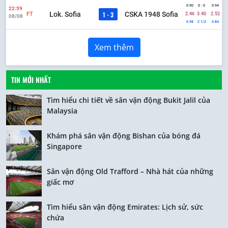
0.90
0 : 0
0.94
22:59
1 - 3
Lok. Sofia
CSKA 1948 Sofia
FT
2.46
3.40
2.52
08/08
0.98
2 1/2
0.84
Xem thêm
TIN MỚI NHẤT
Tìm hiểu chi tiết về sân vận động Bukit Jalil của
Malaysia
Khám phá sân vận động Bishan của bóng đá
Singapore
Sân vận động Old Trafford – Nhà hát của những
giấc mơ
Tìm hiểu sân vận động Emirates: Lịch sử, sức
chứa