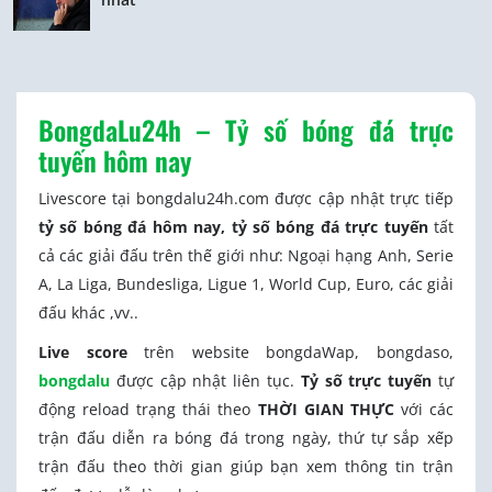
BongdaLu24h – Tỷ số bóng đá trực
tuyến hôm nay
Livescore tại bongdalu24h.com được cập nhật trực tiếp
tỷ số bóng đá hôm nay, tỷ số bóng đá trực tuyến
tất
cả các giải đấu trên thế giới như: Ngoại hạng Anh, Serie
A, La Liga, Bundesliga, Ligue 1, World Cup, Euro, các giải
đấu khác ,vv..
Live score
trên website bongdaWap, bongdaso,
bongdalu
được cập nhật liên tục.
Tỷ số trực tuyến
tự
động reload trạng thái theo
THỜI GIAN THỰC
với các
trận đấu diễn ra bóng đá trong ngày, thứ tự sắp xếp
trận đấu theo thời gian giúp bạn xem thông tin trận