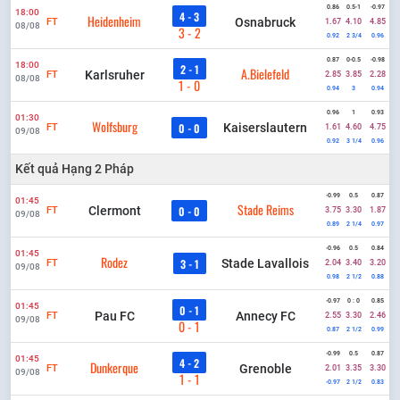
0.86
0.5-1
-0.97
18:00
4 - 3
Heidenheim
Osnabruck
FT
1.67
4.10
4.85
08/08
3 - 2
0.92
2 3/4
0.96
0.87
0-0.5
-0.98
18:00
2 - 1
A.Bielefeld
Karlsruher
FT
2.85
3.85
2.28
08/08
1 - 0
0.94
3
0.94
0.96
1
0.93
01:30
Wolfsburg
0 - 0
Kaiserslautern
FT
1.61
4.60
4.75
09/08
0.92
3 1/4
0.96
Kết quả Hạng 2 Pháp
-0.99
0.5
0.87
01:45
Stade Reims
0 - 0
Clermont
FT
3.75
3.30
1.87
09/08
0.89
2 1/4
0.97
-0.96
0.5
0.84
01:45
Rodez
3 - 1
Stade Lavallois
FT
2.04
3.40
3.20
09/08
0.98
2 1/2
0.88
-0.97
0 : 0
0.85
01:45
0 - 1
Pau FC
Annecy FC
FT
2.55
3.30
2.46
09/08
0 - 1
0.87
2 1/2
0.99
-0.99
0.5
0.87
01:45
4 - 2
Dunkerque
Grenoble
FT
2.01
3.35
3.30
09/08
1 - 1
-0.97
2 1/2
0.83