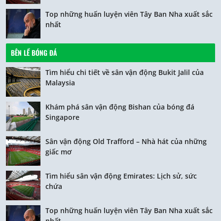
Top những huấn luyện viên Tây Ban Nha xuất sắc
nhất
BÊN LỀ BÓNG ĐÁ
Tìm hiểu chi tiết về sân vận động Bukit Jalil của
Malaysia
Khám phá sân vận động Bishan của bóng đá
Singapore
Sân vận động Old Trafford – Nhà hát của những
giấc mơ
Tìm hiểu sân vận động Emirates: Lịch sử, sức
chứa
Top những huấn luyện viên Tây Ban Nha xuất sắc
nhất