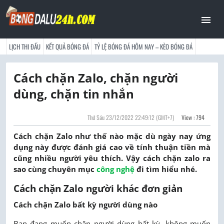
LỊCH THI ĐẤU
KẾT QUẢ BÓNG ĐÁ
TỶ LỆ BÓNG ĐÁ HÔM NAY – KÈO BÓNG ĐÁ
Cách chặn Zalo, chặn người
dùng, chặn tin nhắn
Thứ Sáu 23/12/2022 22:49:12
(GMT+7)
View : 794
Cách chặn Zalo như thế nào mặc dù ngày nay ứng
dụng này được đánh giá cao về tính thuận tiền mà
cũng nhiều người yêu thích. Vậy cách chặn zalo ra
sao cùng chuyên mục
công nghệ
đi tìm hiểu nhé.
Cách chặn Zalo người khác đơn giản
Cách chặn Zalo bất kỳ người dùng nào
Bạn đang muốn chặn người dùng bất kỳ, không muốn