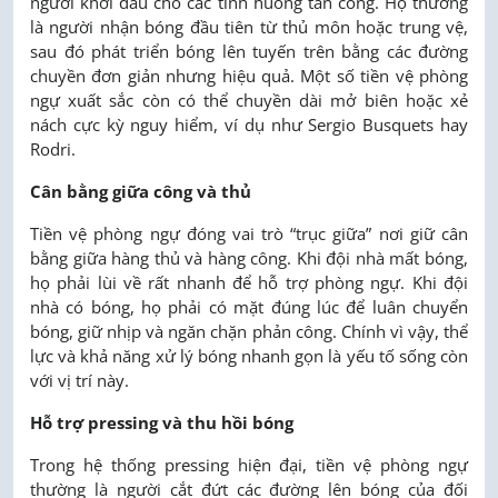
người khởi đầu cho các tình huống tấn công. Họ thường
là người nhận bóng đầu tiên từ thủ môn hoặc trung vệ,
sau đó phát triển bóng lên tuyến trên bằng các đường
chuyền đơn giản nhưng hiệu quả. Một số tiền vệ phòng
ngự xuất sắc còn có thể chuyền dài mở biên hoặc xẻ
nách cực kỳ nguy hiểm, ví dụ như Sergio Busquets hay
Rodri.
Cân bằng giữa công và thủ
Tiền vệ phòng ngự đóng vai trò “trục giữa” nơi giữ cân
bằng giữa hàng thủ và hàng công. Khi đội nhà mất bóng,
họ phải lùi về rất nhanh để hỗ trợ phòng ngự. Khi đội
nhà có bóng, họ phải có mặt đúng lúc để luân chuyển
bóng, giữ nhịp và ngăn chặn phản công. Chính vì vậy, thể
lực và khả năng xử lý bóng nhanh gọn là yếu tố sống còn
với vị trí này.
Hỗ trợ pressing và thu hồi bóng
Trong hệ thống pressing hiện đại, tiền vệ phòng ngự
thường là người cắt đứt các đường lên bóng của đối