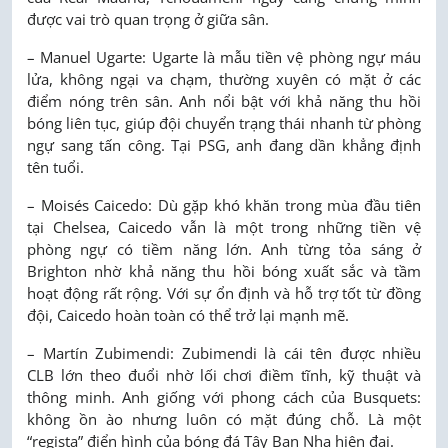
được vai trò quan trọng ở giữa sân.
– Manuel Ugarte: Ugarte là mẫu tiền vệ phòng ngự máu
lửa, không ngại va chạm, thường xuyên có mặt ở các
điểm nóng trên sân. Anh nổi bật với khả năng thu hồi
bóng liên tục, giúp đội chuyển trạng thái nhanh từ phòng
ngự sang tấn công. Tại PSG, anh đang dần khẳng định
tên tuổi.
– Moisés Caicedo: Dù gặp khó khăn trong mùa đầu tiên
tại Chelsea, Caicedo vẫn là một trong những tiền vệ
phòng ngự có tiềm năng lớn. Anh từng tỏa sáng ở
Brighton nhờ khả năng thu hồi bóng xuất sắc và tầm
hoạt động rất rộng. Với sự ổn định và hỗ trợ tốt từ đồng
đội, Caicedo hoàn toàn có thể trở lại mạnh mẽ.
– Martín Zubimendi: Zubimendi là cái tên được nhiều
CLB lớn theo đuổi nhờ lối chơi điềm tĩnh, kỹ thuật và
thông minh. Anh giống với phong cách của Busquets:
không ồn ào nhưng luôn có mặt đúng chỗ. Là một
“regista” điển hình của bóng đá Tây Ban Nha hiện đại.