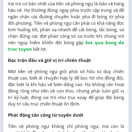
Vai trò cơ bản nhất của tiền vệ phòng ngự là bảo vệ hàng
hậu vệ. Họ thường đứng ngay phía trước cặp trung vệ để
ngăn chặn các đường chuyền hoặc pha đi bóng từ phía
đối phương. Tiền vệ phòng ngự cần phải có khả năng đọc
tình huống tốt, phản xạ nhanh để cắt bóng, tắc bóng, và
chặn đứng các đợt phản công từ xa trước khi chúng trở
nên nguy hiểm khiến đội bóng gặp
ket qua bong da
truc tuyen
bất lợi.
Đọc trận đấu và giữ vị trí chiến thuật
Một tiền vệ phòng ngự giỏi phải sở hữu tư duy chiến
thuật cao, biết di chuyển hợp lý để bọc lót cho đồng đội,
đặc biệt là khi hậu vệ biên dâng cao. Họ không cần hoạt
động rộng như tiền vệ con thoi, nhưng phải luôn giữ vị
trí kỷ luật, đóng vai trò như trục xoay để giúp đội bóng
duy trì cấu trúc chiến thuật ổn định.
Phát động tấn công từ tuyến dưới
Tiền vệ phòng ngự không chỉ phòng ngự, mà còn là