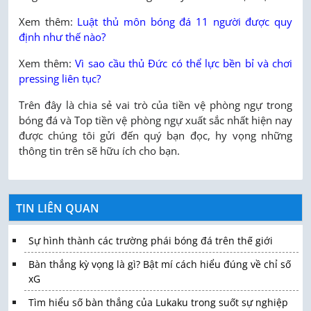
Xem thêm:
Luật thủ môn bóng đá 11 người được quy
định như thế nào?
Xem thêm:
Vì sao cầu thủ Đức có thể lực bền bỉ và chơi
pressing liên tục?
Trên đây là chia sẻ vai trò của tiền vệ phòng ngự trong
bóng đá và Top tiền vệ phòng ngự xuất sắc nhất hiện nay
được chúng tôi gửi đến quý bạn đọc, hy vọng những
thông tin trên sẽ hữu ích cho bạn.
TIN LIÊN QUAN
Sự hình thành các trường phái bóng đá trên thế giới
Bàn thắng kỳ vọng là gì? Bật mí cách hiểu đúng về chỉ số
xG
Tìm hiểu số bàn thắng của Lukaku trong suốt sự nghiệp