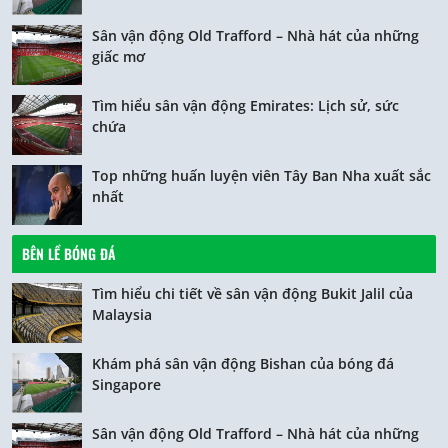
Sân vận động Old Trafford – Nhà hát của những
giấc mơ
Tìm hiểu sân vận động Emirates: Lịch sử, sức
chứa
Top những huấn luyện viên Tây Ban Nha xuất sắc
nhất
BÊN LỀ BÓNG ĐÁ
Tìm hiểu chi tiết về sân vận động Bukit Jalil của
Malaysia
Khám phá sân vận động Bishan của bóng đá
Singapore
Sân vận động Old Trafford – Nhà hát của những