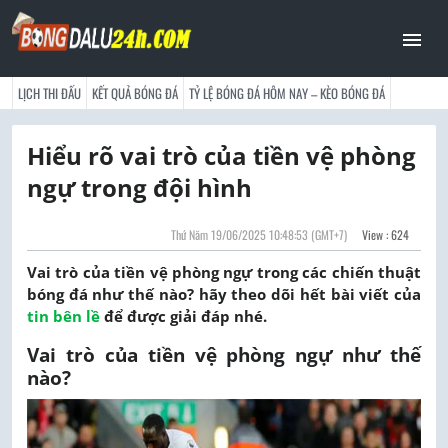
LỊCH THI ĐẤU
KẾT QUẢ BÓNG ĐÁ
TỶ LỆ BÓNG ĐÁ HÔM NAY – KÈO BÓNG ĐÁ
Hiểu rõ vai trò của tiền vệ phòng
ngự trong đội hình
Thứ Năm 19/06/2025 10:48:53
(GMT+7)
View : 624
Vai trò của tiền vệ phòng ngự trong các chiến thuật
bóng đá như thế nào? hãy theo dõi hết bài viết của
tin bên lề
để được giải đáp nhé.
Vai trò của tiền vệ phòng ngự như thế
nào?