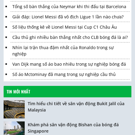
Tổng số bàn thắng của Neymar khi thi đấu tại Barcelona
Giải đáp: Lionel Messi đã vô địch Ligue 1 lần nào chưa?
Số liệu thống kê về Lionel Messi tại Cup C1 Châu Âu
Cầu thủ ghi nhiều bàn thắng nhất cho CLB bóng đá là ai?
Nhìn lại trận thua đậm nhất của Ronaldo trong sự
nghiệp
Van Dijk mang số áo bao nhiêu trong sự nghiệp bóng đá
Số áo Mctominay đã mang trong sự nghiệp cầu thủ
TIN MỚI NHẤT
Tìm hiểu chi tiết về sân vận động Bukit Jalil của
Malaysia
Khám phá sân vận động Bishan của bóng đá
Singapore