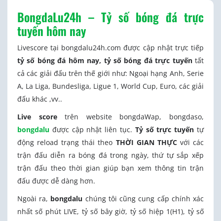
BongdaLu24h – Tỷ số bóng đá trực
tuyến hôm nay
Livescore tại bongdalu24h.com được cập nhật trực tiếp
tỷ số bóng đá hôm nay, tỷ số bóng đá trực tuyến
tất
cả các giải đấu trên thế giới như: Ngoại hạng Anh, Serie
A, La Liga, Bundesliga, Ligue 1, World Cup, Euro, các giải
đấu khác ,vv..
Live score
trên website bongdaWap, bongdaso,
bongdalu
được cập nhật liên tục.
Tỷ số trực tuyến
tự
động reload trạng thái theo
THỜI GIAN THỰC
với các
trận đấu diễn ra bóng đá trong ngày, thứ tự sắp xếp
trận đấu theo thời gian giúp bạn xem thông tin trận
đấu được dễ dàng hơn.
Ngoài ra,
bongdalu
chúng tôi cũng cung cấp chính xác
nhất số phút LIVE, tỷ số bây giờ, tỷ số hiệp 1(H1), tỷ số