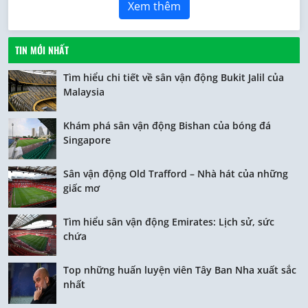
Xem thêm
TIN MỚI NHẤT
Tìm hiểu chi tiết về sân vận động Bukit Jalil của
Malaysia
Khám phá sân vận động Bishan của bóng đá
Singapore
Sân vận động Old Trafford – Nhà hát của những
giấc mơ
Tìm hiểu sân vận động Emirates: Lịch sử, sức
chứa
Top những huấn luyện viên Tây Ban Nha xuất sắc
nhất