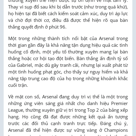
thường xuyên thể hiện được sự ổn định về mặt tâm lý.
Thay vì sụp đổ sau khi bị dẫn trước (như trong quá khứ),
họ hiện tại đã biết cách kiểm soát cảm xúc, duy trì áp lực
và chờ đợi thời cơ, điều đã được thể hiện rõ qua bàn
thắng quyết định ở phút 96.
Một trong những thành tích nổi bật của Arsenal trong
thời gian gần đây là khả năng tận dụng hiệu quả các tình
huống cố định, một yếu tố thường xuyên mang lại bàn
thắng hoặc cơ hội tạo đột biến. Bàn thắng ấn định tỷ số
của Gabriel, mặc dù gây tranh cãi, nhưng lại xuất phát từ
một tình huống phạt góc, cho thấy sự nguy hiểm và khả
năng tập trung cao độ của họ trong những khoảnh khắc
cuối trận.
Về mặt con số, Arsenal đang duy trì vị thế là một trong
những ứng viên sáng giá nhất cho danh hiệu Premier
League, thường xuyên giữ vị trí trong Top 2 của bảng xếp
hạng. Họ cũng đã đạt được những kết quả ấn tượng
trước các đối thủ cạnh tranh trực tiếp. Đáng chú ý,
Arsenal đã thể hiện được sự vững vàng ở Champions