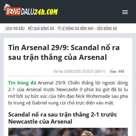
LỊCH THI ĐẤU
KẾT QUẢ BÓNG ĐÁ
TỶ LỆ BÓNG ĐÁ HÔM NAY – KÈO BÓNG ĐÁ
Tin Arsenal 29/9: Scandal nổ ra
sau trận thắng của Arsenal
Thứ Hai 29/09/2025 10:29:37
(GMT+7)
View : 449
Tin bóng đá
Arsenal 29/9: Chiến thắng lội ngược dòng
2-1 của Arsenal trước Newcastle ở phút bù giờ đã bị lu
mờ bởi sự bức xúc của tiền đạo Nick Woltemade sau pha
bị trung vệ Gabriel vung cùi chỏ trực diện vào mặt.
Scandal nổ ra sau trận thắng 2-1 trước
Newcastle của Arsenal