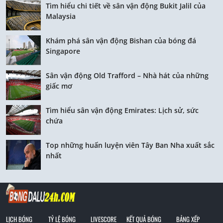
Tìm hiểu chi tiết về sân vận động Bukit Jalil của
Malaysia
Khám phá sân vận động Bishan của bóng đá
Singapore
Sân vận động Old Trafford – Nhà hát của những
giấc mơ
Tìm hiểu sân vận động Emirates: Lịch sử, sức
chứa
Top những huấn luyện viên Tây Ban Nha xuất sắc
nhất
LỊCH BÓNG
TỶ LỆ BÓNG
LIVESCORE
KẾT QUẢ BÓNG
BẢNG XẾP