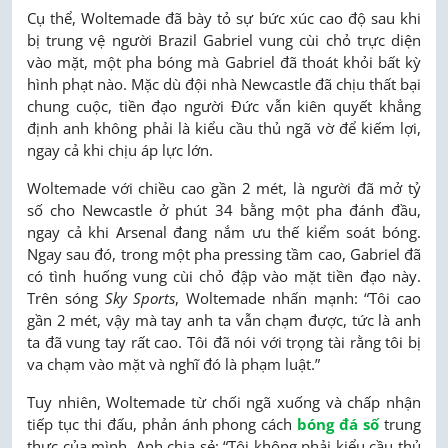
Cụ thể, Woltemade đã bày tỏ sự bức xúc cao độ sau khi
bị trung vệ người Brazil Gabriel vung cùi chỏ trực diện
vào mặt, một pha bóng mà Gabriel đã thoát khỏi bất kỳ
hình phạt nào. Mặc dù đội nhà Newcastle đã chịu thất bại
chung cuộc, tiền đạo người Đức vẫn kiên quyết khẳng
định anh không phải là kiểu cầu thủ ngã vờ để kiếm lợi,
ngay cả khi chịu áp lực lớn.
Woltemade với chiều cao gần 2 mét, là người đã mở tỷ
số cho Newcastle ở phút 34 bằng một pha đánh đầu,
ngay cả khi Arsenal đang nắm ưu thế kiểm soát bóng.
Ngay sau đó, trong một pha pressing tầm cao, Gabriel đã
có tình huống vung cùi chỏ đập vào mặt tiền đạo này.
Trên sóng
Sky Sports
, Woltemade nhấn mạnh: “Tôi cao
gần 2 mét, vậy mà tay anh ta vẫn chạm được, tức là anh
ta đã vung tay rất cao. Tôi đã nói với trọng tài rằng tôi bị
va chạm vào mặt và nghĩ đó là phạm luật.”
Tuy nhiên, Woltemade từ chối ngã xuống và chấp nhận
tiếp tục thi đấu, phản ánh phong cách
bóng đá số
trung
thực của mình. Anh chia sẻ: “Tôi không phải kiểu cầu thủ