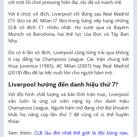
với một lối chơi pressing hiện đại, tốc độ và mạnh mẽ.
Với 6 chức vô địch, Liverpool chỉ đứng sau Real Madrid
(15 lần) và AC Milan (7 lần) trong bảng xếp hạng những
CLB vô địch C1 nhiều nhất. Họ vượt qua cả Bayern
Munich và Barcelona, hai thế lực của Đức và Tây Ban
Nha.
Dù có 6 lần vô địch, Liverpool cũng từng trải qua không
ít cay đắng tại Champions League. Các trận chung kết
thua Juventus (1985), AC Milan (2007) hay Real Madrid
(2018) đều để lại tiếc nuối lớn cho người hâm mộ.
Liverpool hướng đến danh hiệu thứ 7?
Với đội hình chất lượng và bản lĩnh trận mạc, Liverpool
vẫn luôn là ứng cử viên nặng ký cho danh hiệu
Champions League. Người hâm mộ đang chờ đợi khoảnh
khắc họ nâng cúp lần thứ 7 để củng cố vị thế huyền
thoại.
Xem thêm:
CLB lâu đời nhất thế giới là đội bóng nào,