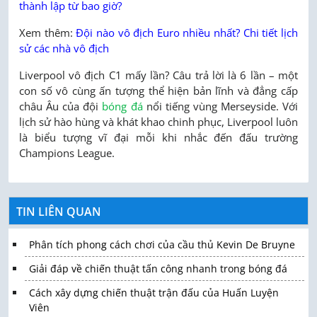
thành lập từ bao giờ?
Xem thêm:
Đội nào vô địch Euro nhiều nhất? Chi tiết lịch
sử các nhà vô địch
Liverpool vô địch C1 mấy lần? Câu trả lời là 6 lần – một
con số vô cùng ấn tượng thể hiện bản lĩnh và đẳng cấp
châu Âu của đội
bóng đá
nổi tiếng vùng Merseyside. Với
lịch sử hào hùng và khát khao chinh phục, Liverpool luôn
là biểu tượng vĩ đại mỗi khi nhắc đến đấu trường
Champions League.
TIN LIÊN QUAN
Phân tích phong cách chơi của cầu thủ Kevin De Bruyne
Giải đáp về chiến thuật tấn công nhanh trong bóng đá
Cách xây dựng chiến thuật trận đấu của Huấn Luyện
Viên