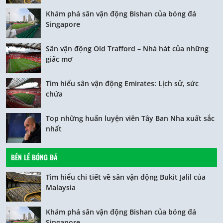
Khám phá sân vận động Bishan của bóng đá
Singapore
Sân vận động Old Trafford – Nhà hát của những
giấc mơ
Tìm hiểu sân vận động Emirates: Lịch sử, sức
chứa
Top những huấn luyện viên Tây Ban Nha xuất sắc
nhất
BÊN LỀ BÓNG ĐÁ
Tìm hiểu chi tiết về sân vận động Bukit Jalil của
Malaysia
Khám phá sân vận động Bishan của bóng đá
Singapore