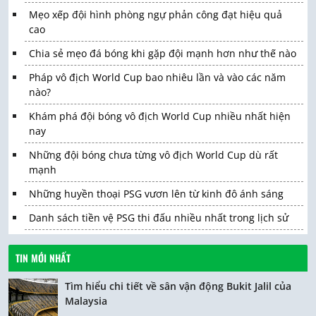
Mẹo xếp đội hình phòng ngự phản công đạt hiệu quả
cao
Chia sẻ mẹo đá bóng khi gặp đội mạnh hơn như thế nào
Pháp vô địch World Cup bao nhiêu lần và vào các năm
nào?
Khám phá đội bóng vô địch World Cup nhiều nhất hiện
nay
Những đội bóng chưa từng vô địch World Cup dù rất
mạnh
Những huyền thoại PSG vươn lên từ kinh đô ánh sáng
Danh sách tiền vệ PSG thi đấu nhiều nhất trong lịch sử
TIN MỚI NHẤT
Tìm hiểu chi tiết về sân vận động Bukit Jalil của
Malaysia