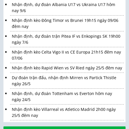
Nhận định, dự đoán Albania U17 vs Ukraina U17 hôm
nay 9/6
Nhận định kèo Đông Timor vs Brunei 19h15 ngày 09/06
đêm nay
Nhận định, dự đoán trận Pitea IF vs Enkopings SK 19h00
ngày 7/6
Nhận định kèo Celta Vigo II vs CE Europa 21h15 đêm nay
07/06
Nhận định kèo Rapid Wien vs SV Ried ngày 25/5 đêm nay
Dự đoán trận đấu, nhận định Mirren vs Partick Thistle
ngày 26/5
Nhận định, dự đoán Tottenham vs Everton hôm nay
ngày 24/5
Nhận định kèo Villarreal vs Atletico Madrid 2h00 ngày
25/5 đêm nay