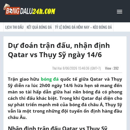
LỊCH THI ĐẤU
KẾT QUẢ BÓNG ĐÁ
TỶ LỆ BÓNG ĐÁ HÔM NAY – KÈO BÓNG ĐÁ
Dự đoán trận đấu, nhận định
Qatar vs Thụy Sỹ ngày 14/6
Thứ Hai 8/06/2026 15:46:36
(GMT+7)
View : 392
Trận giao hữu
bóng đá
quốc tế giữa Qatar và Thụy
Sỹ diễn ra lúc 2h00 ngày 14/6 hứa hẹn sẽ mang đến
màn so tài hấp dẫn giữa hai nền bóng đá có phong
cách thi đấu khác biệt. Trong khi Qatar đại diện cho
sự phát triển mạnh mẽ của bóng đá châu Á, Thụy Sỹ
vẫn là một trong những đội tuyển ổn định hàng đầu
châu Âu.
Nhận định trận đấu Qatar vs Thụy Sỹ