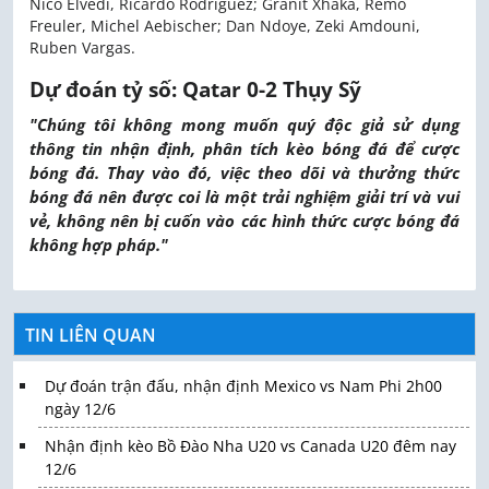
Nico Elvedi, Ricardo Rodriguez; Granit Xhaka, Remo
Freuler, Michel Aebischer; Dan Ndoye, Zeki Amdouni,
Ruben Vargas.
Dự đoán tỷ số: Qatar 0-2 Thụy Sỹ
"Chúng tôi không mong muốn quý độc giả sử dụng
thông tin nhận định, phân tích kèo bóng đá để cược
bóng đá. Thay vào đó, việc theo dõi và thưởng thức
bóng đá nên được coi là một trải nghiệm giải trí và vui
vẻ, không nên bị cuốn vào các hình thức cược bóng đá
không hợp pháp."
TIN LIÊN QUAN
Dự đoán trận đấu, nhận định Mexico vs Nam Phi 2h00
ngày 12/6
Nhận định kèo Bồ Đào Nha U20 vs Canada U20 đêm nay
12/6